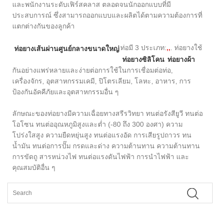
และพนักงานระดับเฟิร์สคลาส ตลอดจนนักออกแบบที่มี
ประสบการณ์ ซึ่งสามารถออกแบบและผลิตได้ตามความต้องการที่
แตกต่างกันของลูกค้า
ท่อมี 3 ประเภท:
,
,
. ท่อยางใช้
ท่อยางเส้นผ่านศูนย์กลางขนาดใหญ่
ท่อยางซิลิโคน
ท่อยางผ้า
กันอย่างแพร่หลายและง่ายต่อการใช้ในการเชื่อมต่อท่อ,
เครื่องจักร, อุตสาหกรรมเคมี, ปิโตรเลียม, โลหะ, อาหาร, การ
ป้องกันอัคคีภัยและอุตสาหกรรมอื่น ๆ
ลักษณะของท่อยางมีความเฉื่อยทางสรีรวิทยา ทนต่อรังสียูวี ทนต่อ
โอโซน ทนต่ออุณหภูมิสูงและต่ำ (-80 ถึง 300 องศา) ความ
โปร่งใสสูง ความยืดหยุ่นสูง ทนต่อแรงอัด การเสียรูปถาวร ทน
น้ำมัน ทนต่อการปั๊ม กรดและด่าง ความต้านทาน ความต้านทาน
การขัดถู สารหน่วงไฟ ทนต่อแรงดันไฟฟ้า การนำไฟฟ้า และ
คุณสมบัติอื่น ๆ